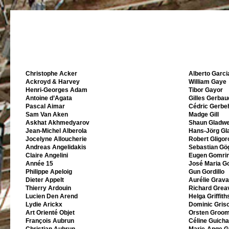
Christophe Acker
Alberto Garci
Ackroyd & Harvey
William Gaye
Henri-Georges Adam
Tibor Gayor
Antoine d’Agata
Gilles Gerbau
Pascal Aimar
Cédric Gerbe
Sam Van Aken
Madge Gill
Askhat Akhmedyarov
Shaun Gladwe
Jean-Michel Alberola
Hans-Jörg Gla
Jocelyne Alloucherie
Robert Gligor
Andreas Angelidakis
Sebastian Gö
Claire Angelini
Eugen Gomri
Année 15
José Maria G
Philippe Apeloig
Gun Gordillo
Dieter Appelt
Aurélie Grav
Thierry Ardouin
Richard Greav
Lucien Den Arend
Helga Griffith
Lydie Arickx
Dominic Gris
Art Orienté Objet
Orsten Groo
François Aubrun
Céline Guicha