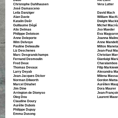
Dado
Aki Lumi
Christophe Dahlhausen
Vera Lutter
José Damasceno
Leila Danziger
David Mach
Alan Davie
William MacK
Katalin Deér
Dwight Macki
Guillaume Dégé
Michel Macré
Alix Delmas
Jso Maeder
Philippe Deloison
Eva Magyaros
Anne Deleporte
Joanna Malin
Wim Delvoye
Anne Mandel
Pauline Delwaulle
Miltos Manet
Liz Deschenes
Jean-Paul Ma
Marc Desgrandchamps
Christian Mar
Fernand Desmoulin
Gianluigi Mar
Fred Deux
Charalambos 
Thomas Devaux
Filip Markiewi
Larry Deyab
Alexandra Ma
Jean-Jacques Dicker
Milena Massa
Norman Dilworth
Gordon Matta
Marcel Dinahet
Aurélien Maup
Jim Dine
Dora Maurer
Arrington de Dionyso
Jean-Françoi
Oleg Dou
Laurent Mauvi
Claudine Doury
Aurélie Dubois
Philippe Dupuy
Emma Dusong