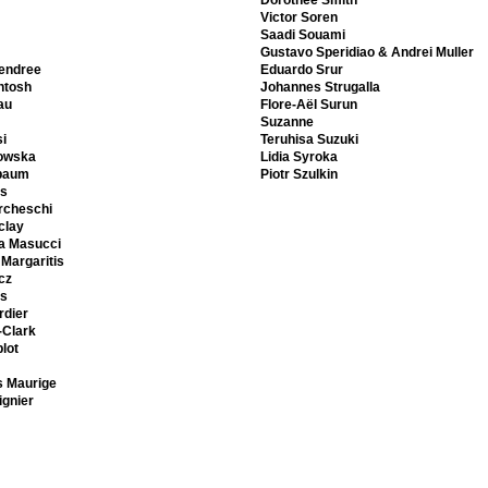
Dorothée Smith
Victor Soren
Saadi Souami
Gustavo Speridiao & Andrei Muller
endree
Eduardo Srur
ntosh
Johannes Strugalla
au
Flore-Aël Surun
Suzanne
i
Teruhisa Suzuki
owska
Lidia Syroka
baum
Piotr Szulkin
as
rcheschi
clay
ia Masucci
Margaritis
cz
s
rdier
-Clark
lot
s Maurige
gnier