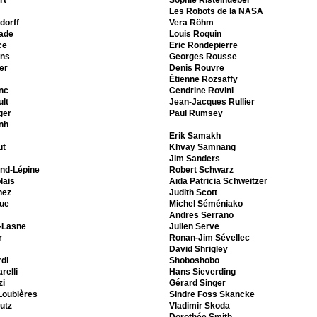
rt
Sophie Ristelhueber
Les Robots de la NASA
dorff
Vera Röhm
lade
Louis Roquin
ce
Eric Rondepierre
ens
Georges Rousse
er
Denis Rouvre
Étienne Rozsaffy
nc
Cendrine Rovini
lt
Jean-Jacques Rullier
ger
Paul Rumsey
inh
Erik Samakh
ut
Khvay Samnang
Jim Sanders
nd-Lépine
Robert Schwarz
lais
Aïda Patricia Schweitzer
nez
Judith Scott
ue
Michel Séméniako
Andres Serrano
-Lasne
Julien Serve
r
Ronan-Jim Sévellec
David Shrigley
di
Shoboshobo
relli
Hans Sieverding
zi
Gérard Singer
Loubières
Sindre Foss Skancke
utz
Vladimir Skoda