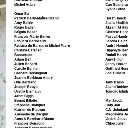
Christian Aubrun
Marie-Ange Gu
Michel Aubry
Cao Guimara
Sylvie Guiot
Omar Ba
Patrick Bailly-Maître-Grand
Horst Haack
Amy Balkin
Joana Hadjith
Roger Ballen
Akram Al Hal
Brìgida Baltar
Clarisse Hah
François-Marie Banier
Pascal Haudr
Edouard Baribeaud
Sandra Heinz
Fabiana de Barros et Michel Favre
André Hemelr
Cristina Barroso
Hippolyte He
Basserode
Rodolf Hervé
Adam Belt
Amy Hilton
Julien Benard
Jenny Holzer
Carolle Benitah
Gottfried Hon
Barbara Beisinghoff
Joël Hubaut
Jeanne Berbinau Aubry
Ode Bertrand
Tami Ichino
Joseph Beuys
Jean d'Imblev
Ursula Biemann
Tomoko Ishid
Janet Biggs
Benoît Billotte
Mat Jacob
Stéphane Blanquet
Caty Jan
Katrien de Blauwer
C.N. Jelodanti
Anémone de Blicquy
Magdalena Je
Anna & Bernhard Blume
Valérie Jouve
François Boisrond
Chloé Julien