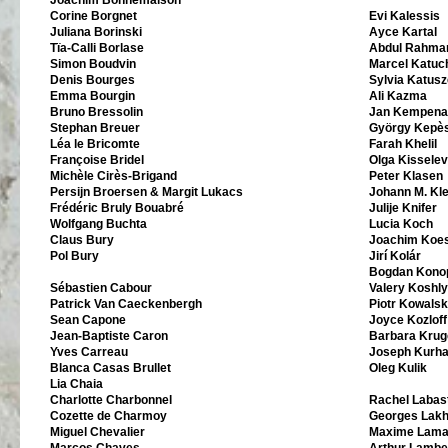
Joachim Bonnemaison
Corine Borgnet
Evi Kalessis
Juliana Borinski
Ayce Kartal
Tïa-Calli Borlase
Abdul Rahman
Simon Boudvin
Marcel Katuc
Denis Bourges
Sylvia Katus
Emma Bourgin
Ali Kazma
Bruno Bressolin
Jan Kempena
Stephan Breuer
György Kepè
Léa le Bricomte
Farah Khelil
Françoise Bridel
Olga Kissele
Michèle Cirès-Brigand
Peter Klasen
Persijn Broersen & Margit Lukacs
Johann M. Kl
Frédéric Bruly Bouabré
Julije Knifer
Wolfgang Buchta
Lucia Koch
Claus Bury
Joachim Koes
Pol Bury
Jirí Kolár
Bogdan Kono
Sébastien Cabour
Valery Koshl
Patrick Van Caeckenbergh
Piotr Kowalsk
Sean Capone
Joyce Kozloff
Jean-Baptiste Caron
Barbara Krug
Yves Carreau
Joseph Kurha
Blanca Casas Brullet
Oleg Kulik
Lia Chaia
Charlotte Charbonnel
Rachel Labas
Cozette de Charmoy
Georges Lak
Miguel Chevalier
Maxime Lama