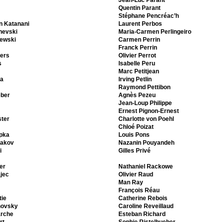
Jean-Luc Parant
Quentin Parant
Stéphane Pencréac’h
 Katanani
Laurent Perbos
hevski
Maria-Carmen Perlingeiro
zewski
Carmen Perrin
Franck Perrin
ers
Olivier Perrot
s
Isabelle Peru
Marc Petitjean
va
Irving Petlin
Raymond Pettibon
eber
Agnès Pezeu
Jean-Loup Philippe
Ernest Pignon-Ernest
ter
Charlotte von Poehl
Chloé Poizat
pka
Louis Pons
yakov
Nazanin Pouyandeh
i
Gilles Privé
er
Nathaniel Rackowe
jec
Olivier Raud
Man Ray
François Réau
tie
Catherine Rebois
hovsky
Caroline Reveillaud
rche
Esteban Richard