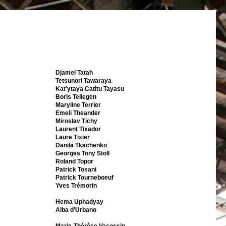
Djamel Tatah
Tetsunori Tawaraya
Kat’ytaya Catitu Tayasu
Boris Tellegen
Maryline Terrier
Emeli Theander
Miroslav Tichy
Laurent Tixador
Laure Tixier
Danila Tkachenko
Georges Tony Stoll
Roland Topor
Patrick Tosani
Patrick Tourneboeuf
Yves Trémorin
Hema Uphadyay
Alba d’Urbano