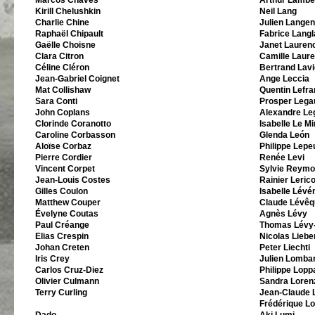
Marcos Chaves
Arthur Lambe
Kirill Chelushkin
Neil Lang
Charlie Chine
Julien Langen
Raphaël Chipault
Fabrice Lang
Gaëlle Choisne
Janet Lauren
Clara Citron
Camille Laur
Céline Cléron
Bertrand Lavi
Jean-Gabriel Coignet
Ange Leccia
Mat Collishaw
Quentin Lefra
Sara Conti
Prosper Legau
John Coplans
Alexandre Le
Clorinde Coranotto
Isabelle Le M
Caroline Corbasson
Glenda León
Aloïse Corbaz
Philippe Lepe
Pierre Cordier
Renée Levi
Vincent Corpet
Sylvie Reymo
Jean-Louis Costes
Rainier Lerico
Gilles Coulon
Isabelle Lévé
Matthew Couper
Claude Lévêq
Évelyne Coutas
Agnès Lévy
Paul Créange
Thomas Lévy
Elias Crespin
Nicolas Liebe
Johan Creten
Peter Liechti
Iris Crey
Julien Lombar
Carlos Cruz-Diez
Philippe Loppa
Olivier Culmann
Sandra Loren
Terry Curling
Jean-Claude 
Frédérique Lo