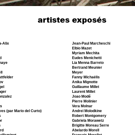
artistes exposés
a-Alix
Jean-Paul Marcheschi
Elbio Mazet
Myriam Mechita
d
Eudes Menichetti
haye
Lia Menna Barreto
Bertrand Meunier
ll
Meyer
ttfelder
Fanny Michaëlis
ov
Anika Mignotte
gel
Guillaume Millet
nger
Laurent Millet
onzalez
Joao Modé
Pierre Molinier
as
Vera Molnar
es (par Mario del Curto)
Andreï Molodkine
s
Robert Montgomery
or
Gabriela Morawetz
m
Brigitte Moreau Serre
rd
Abelardo Morell