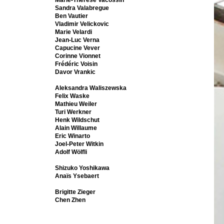
Marie-Thérèse Vacossin
Sandra Valabregue
Ben Vautier
Vladimir Velickovic
Marie Velardi
Jean-Luc Verna
Capucine Vever
Corinne Vionnet
Frédéric Voisin
Davor Vrankic
Aleksandra Waliszewska
Felix Waske
Mathieu Weiler
Turi Werkner
Henk Wildschut
Alain Willaume
Eric Winarto
Joel-Peter Witkin
Adolf Wölfli
Shizuko Yoshikawa
Anaïs Ysebaert
Brigitte Zieger
Chen Zhen