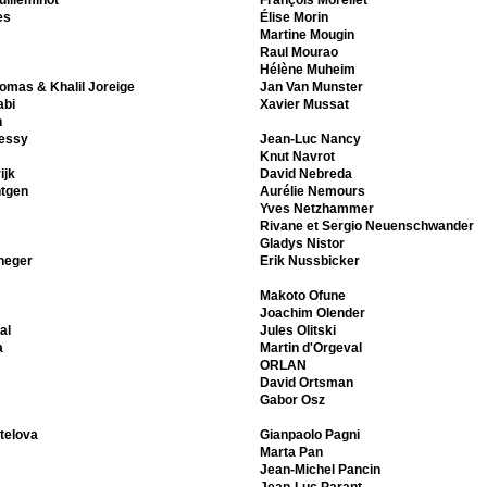
illeminot
François Morellet
es
Élise Morin
Martine Mougin
Raul Mourao
Hélène Muheim
omas & Khalil Joreige
Jan Van Munster
abi
Xavier Mussat
n
essy
Jean-Luc Nancy
Knut Navrot
ijk
David Nebreda
ntgen
Aurélie Nemours
Yves Netzhammer
Rivane et Sergio Neuenschwander
Gladys Nistor
neger
Erik Nussbicker
Makoto Ofune
Joachim Olender
al
Jules Olitski
a
Martin d'Orgeval
ORLAN
David Ortsman
Gabor Osz
telova
Gianpaolo Pagni
Marta Pan
Jean-Michel Pancin