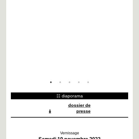
oche,
Vera Rö
te -
☷ diaporama
dossier de
presse
Vernissage