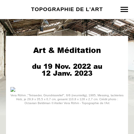
TOPOGRAPHIE DE L'ART
Art & Méditation
du 19 Nov. 2022 au
12 Janv. 2023
Vera Röhm ,"Tetraeder, Grundrissrelief", 6/6 (neunteilig), 1985, Messing, lackiertes
Holz, je 29,9 x 35,5 x 0,7 cm, gesamt 110,8 x 128 x 2,7 cm. Crédit photo :
Octavian Beldiman © Atelier Vera Röhm - Topographie de l'Art